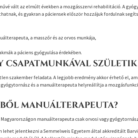
ínűvé vált az elmúlt években a mozgásszervi rehabilitáció. A gy
atnak, és gyakran a páciensek először hozzájuk fordulnak segíts
uálterapeuta, a masszőr és az orvos munkája,
zakmák a páciens gyógyulása érdekében.
y csapatmunkával születik
len szakember feladata. A legjobb eredmény akkor érhető el, ami
, a gyógytornász és a manuálterapeuta helyreállítja a mozgásfunk
iből manuálterapeuta?
 Magyarországon manuálterapeuta csak orvosi vagy gyógytornász
 lehet jelentkezni a Semmelweis Egyetem által akkreditált Barv