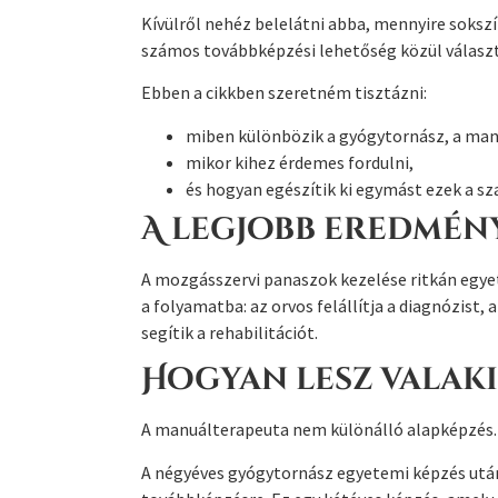
Kívülről nehéz belelátni abba, mennyire soksz
számos továbbképzési lehetőség közül választh
Ebben a cikkben szeretném tisztázni:
miben különbözik a gyógytornász, a man
mikor kihez érdemes fordulni,
és hogyan egészítik ki egymást ezek a s
A legjobb eredmén
A mozgásszervi panaszok kezelése ritkán egyet
a folyamatba: az orvos felállítja a diagnózist
segítik a rehabilitációt.
Hogyan lesz valak
A manuálterapeuta nem különálló alapképzés.
A négyéves gyógytornász egyetemi képzés után