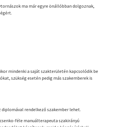
ógytornászok ma már egyre önállóbban dolgoznak,
égért.
kor mindenki a saját szakterületén kapcsolódik be
ciókat, szükség esetén pedig más szakemberek is
 diplomával rendelkező szakember lehet.
icsenko-féle manuálterapeuta szakirányú