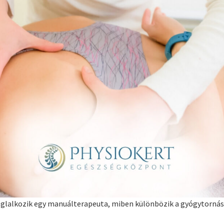
glalkozik egy manuálterapeuta, miben különbözik a gyógytornászt