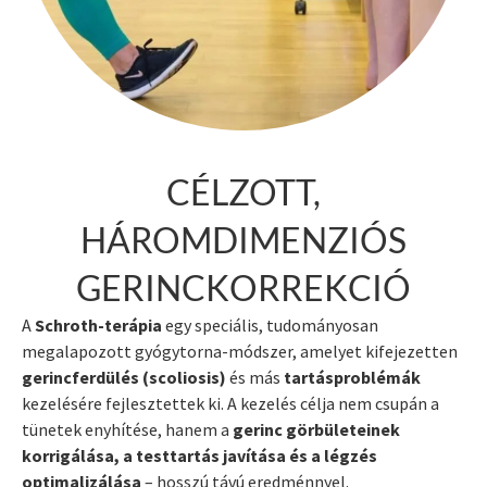
CÉLZOTT,
HÁROMDIMENZIÓS
GERINCKORREKCIÓ
A
Schroth-terápia
egy speciális, tudományosan
megalapozott gyógytorna-módszer, amelyet kifejezetten
gerincferdülés (scoliosis)
és más
tartásproblémák
kezelésére fejlesztettek ki. A kezelés célja nem csupán a
tünetek enyhítése, hanem a
gerinc görbületeinek
korrigálása, a testtartás javítása és a légzés
optimalizálása
– hosszú távú eredménnyel.