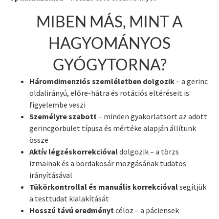
MIBEN MÁS, MINT A
HAGYOMÁNYOS
GYÓGYTORNA?
Háromdimenziós szemléletben dolgozik
– a gerinc
oldalirányú, előre-hátra és rotációs eltéréseit is
figyelembe veszi
Személyre szabott
– minden gyakorlatsort az adott
gerincgörbület típusa és mértéke alapján állítunk
össze
Aktív légzéskorrekcióval
dolgozik – a törzs
izmainak és a bordakosár mozgásának tudatos
irányításával
Tükörkontrollal és manuális korrekcióval
segítjük
a testtudat kialakítását
Hosszú távú eredményt
céloz – a páciensek