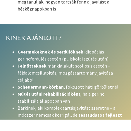
megtanulják, hogyan tartsák fenn a javulást a
hétköznapokban is
KINEK AJÁNLOTT?
Gyermekeknek és serdülőknek
idiopátiás
gerincferdülés esetén (pl. iskolai szűrés után)
Felnőtteknek
már kialakult scoliosis esetén –
fájdalomcsillapítás, mozgástartomány javítása
céljából
Scheuermann-kórban
, fokozott háti görbületnél
Műtét utáni rehabilitációként
, ha a gerinc
stabilizált állapotban van
Bárkinek, aki komplex tartásjavítást szeretne – a
módszer nemcsak korrigál, de
testtudatot fejleszt