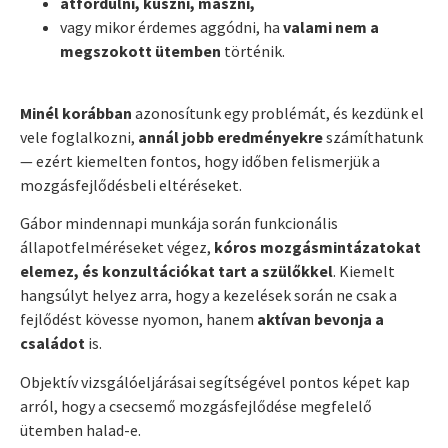
átfordulni, kúszni, mászni,
vagy mikor érdemes aggódni, ha
valami nem a
megszokott ütemben
történik.
Minél korábban
azonosítunk egy problémát, és kezdünk el
vele foglalkozni,
annál jobb
eredményekre
számíthatunk
— ezért kiemelten fontos, hogy időben felismerjük a
mozgásfejlődésbeli eltéréseket.
Gábor mindennapi munkája során funkcionális
állapotfelméréseket végez,
kóros
mozgásmintázatokat
elemez, és konzultációkat tart a szülőkkel
. Kiemelt
hangsúlyt helyez arra, hogy a kezelések során ne csak a
fejlődést kövesse nyomon, hanem
aktívan
bevonja a
családot
is.
Objektív vizsgálóeljárásai segítségével pontos képet kap
arról, hogy a csecsemő mozgásfejlődése megfelelő
ütemben halad-e.