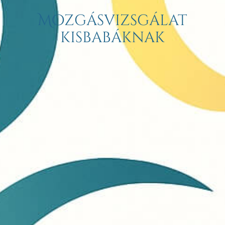
Mozgásvizsgálat
kisbabáknak