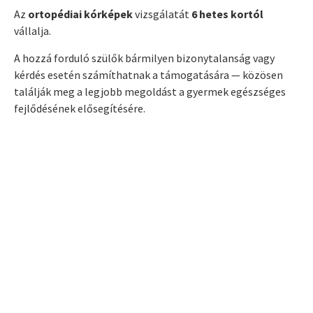
Az
ortopédiai kórképek
vizsgálatát
6 hetes kortól
vállalja.
A hozzá forduló szülők bármilyen bizonytalanság vagy
kérdés esetén számíthatnak a támogatására — közösen
találják meg a legjobb megoldást a gyermek egészséges
fejlődésének elősegítésére.
TABIGABOR97@GMAIL.COM
+36703100008