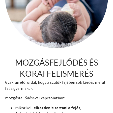
MOZGÁSFEJLŐDÉS ÉS
KORAI FELISMERÉS
Gyakran előfordul, hogy a szülők fejében sok kérdés merül
fel a gyermekük
mozgásfejlődésével kapcsolatban:
mikor kell
elkezdenie tartani a fejét
,